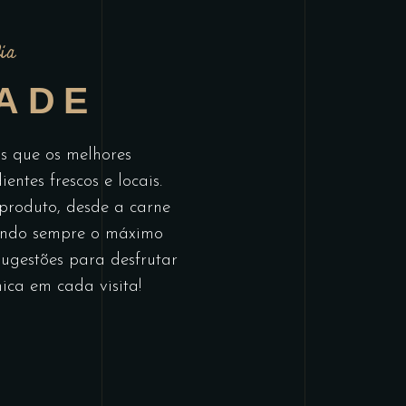
ia
ADE
s que os melhores
tes frescos e locais.
roduto, desde a carne
tindo sempre o máximo
sugestões para desfrutar
ica em cada visita!