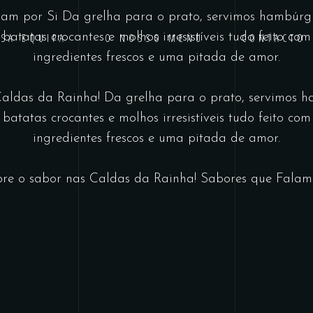
lam por Si
Da grelha para o prato, servimos hambúrgu
batatas crocantes e molhos irresistíveis tudo feito com
SA EQUIPA
O NOSSO MENU
CONTACTO
ingredientes frescos e uma pitada de amor.
Caldas da Rainha!
Da grelha para o prato, servimos h
batatas crocantes e molhos irresistíveis tudo feito com
ingredientes frescos e uma pitada de amor.
re o sabor nas Caldas da Rainha!
Sabores que Falam