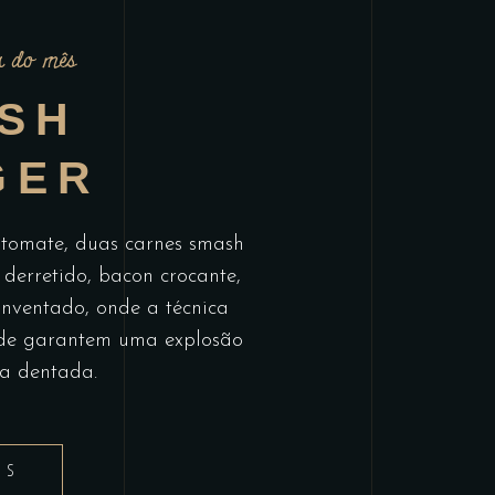
 do mês
SH
GER
 tomate, duas carnes smash
derretido, bacon crocante,
einventado, onde a técnica
ade garantem uma explosão
a dentada.
IS